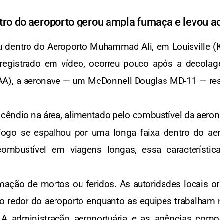
tro do aeroporto gerou ampla fumaça e levou a
u dentro do Aeroporto Muhammad Ali, em Louisville (
re, registrado em vídeo, ocorreu pouco após a decol
AA), a aeronave — um McDonnell Douglas MD-11 — rea
êndio na área, alimentado pelo combustível da aeron
 fogo se espalhou por uma longa faixa dentro do ae
ombustível em viagens longas, essa característica
ação de mortos ou feridos. As autoridades locais or
 redor do aeroporto enquanto as equipes trabalham n
s. A administração aeroportuária e as agências com