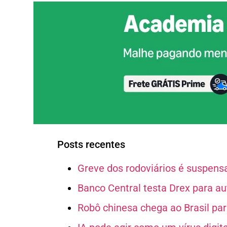
Posts recentes
Greve dos rodoviários é suspen
Banco Central testa Drex para a
Robô chinesa chega ao Brasil para