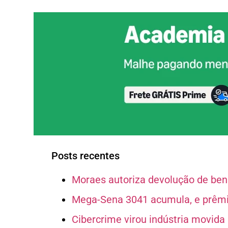
Posts recentes
Moraes autoriza devolução de bens
Mega-Sena 3041 acumula, e prêmio
Cibercrime virou indústria movida p