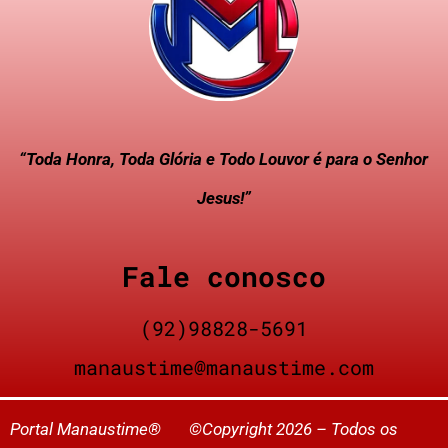
“Toda Honra, Toda Glória e Todo Louvor é para o Senhor
Jesus!”
Fale conosco
(92)98828-5691
manaustime@manaustime.com
Portal Manaustime® ©Copyright 2026 – Todos os