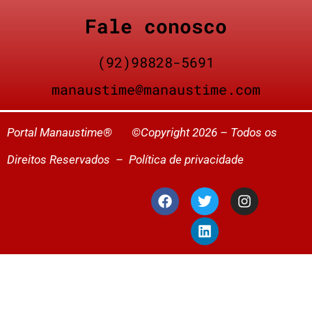
Fale conosco
(92)98828-5691
manaustime@manaustime.com
Portal Manaustime® ©Copyright 2026 – Todos os
Direitos Reservados –
Política de privacidade