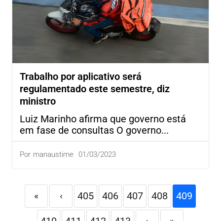
Trabalho por aplicativo será
regulamentado este semestre, diz
ministro
Luiz Marinho afirma que governo está
em fase de consultas O governo...
01/03/2023
Por
manaustime
«
‹
405
406
407
408
409
410
411
412
413
›
»