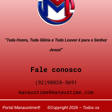
“Toda Honra, Toda Glória e Todo Louvor é para o Senhor
Jesus!”
Fale conosco
(92)98828-5691
manaustime@manaustime.com
Portal Manaustime® ©Copyright 2026 – Todos os