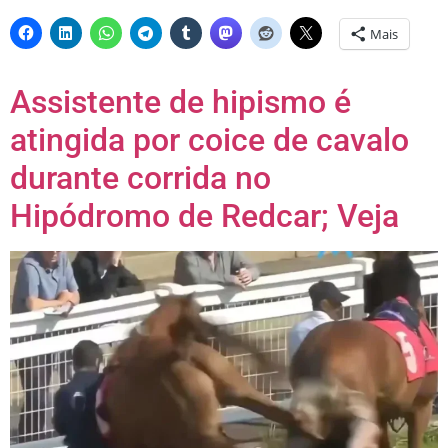
Mais
Assistente de hipismo é
atingida por coice de cavalo
durante corrida no
Hipódromo de Redcar; Veja