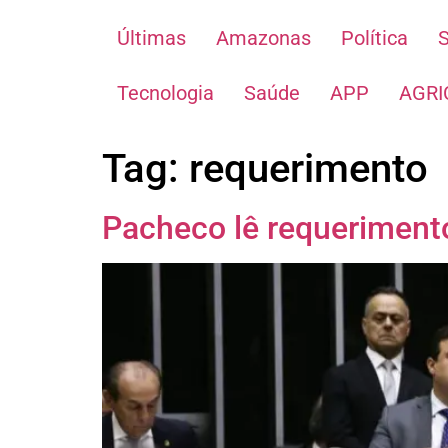
Últimas
Amazonas
Política
Tecnologia
Saúde
APP
AGRI
Tag:
requerimento
Pacheco lê requerimento