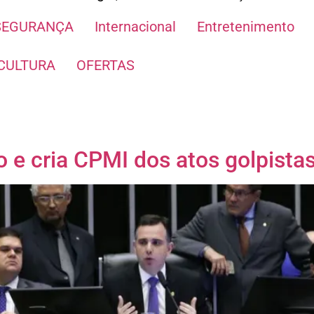
SEGURANÇA
Internacional
Entretenimento
CULTURA
OFERTAS
 e cria CPMI dos atos golpistas