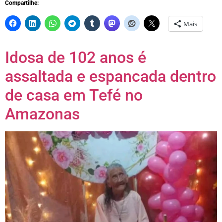
Compartilhe:
Mais
Idosa de 102 anos é
assaltada e espancada dentro
de casa em Tefé no
Amazonas