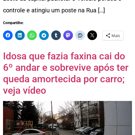
controle e atingiu um poste na Rua […]
Compartilhe:
Mais
Idosa que fazia faxina cai do
6º andar e sobrevive após ter
queda amortecida por carro;
veja vídeo