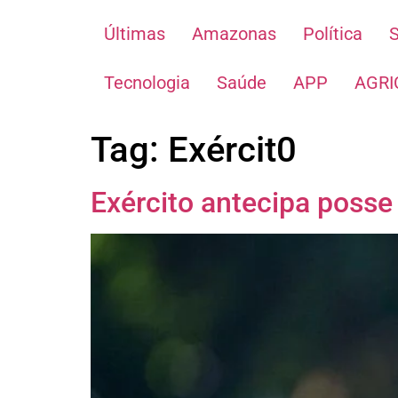
Últimas
Amazonas
Política
Tecnologia
Saúde
APP
AGRI
Tag:
Exércit0
Exército antecipa poss