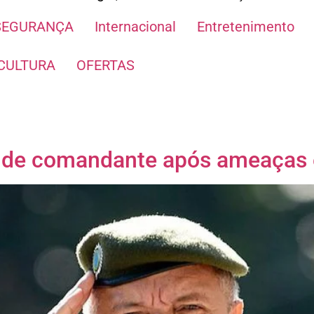
SEGURANÇA
Internacional
Entretenimento
CULTURA
OFERTAS
e de comandante após ameaças 