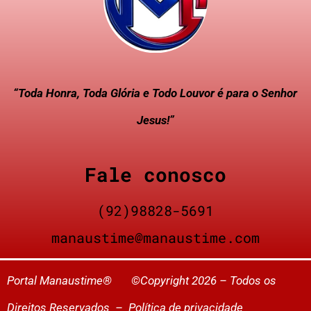
“Toda Honra, Toda Glória e Todo Louvor é para o Senhor
Jesus!”
Fale conosco
(92)98828-5691
manaustime@manaustime.com
Portal Manaustime® ©Copyright 2026 – Todos os
Direitos Reservados –
Política de privacidade