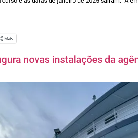
rcurso e as datas de janeiro de 2025 saíram. A e
Mais
ura novas instalações da agên