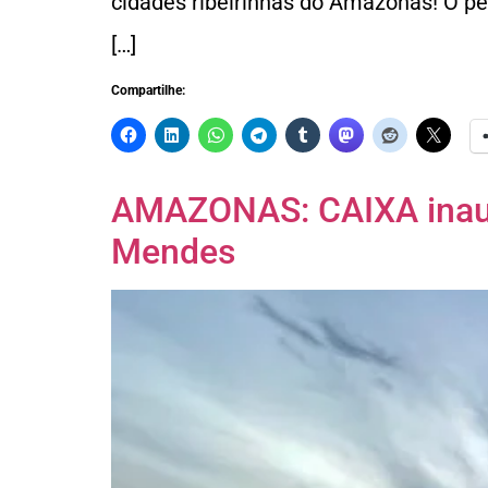
cidades ribeirinhas do Amazonas! O pe
[…]
Compartilhe:
AMAZONAS: CAIXA inaug
Mendes