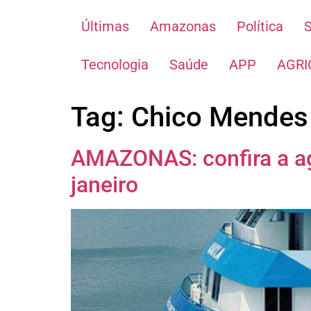
Últimas
Amazonas
Política
Tecnologia
Saúde
APP
AGRI
Tag:
Chico Mendes
AMAZONAS: confira a a
janeiro