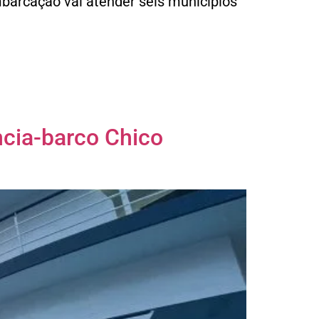
mbarcação vai atender seis municípios
cia-barco Chico