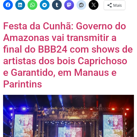
Mais
Festa da Cunhã: Governo do
Amazonas vai transmitir a
final do BBB24 com shows de
artistas dos bois Caprichoso
e Garantido, em Manaus e
Parintins