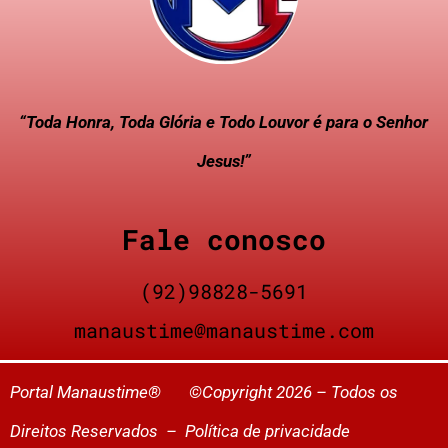
“Toda Honra, Toda Glória e Todo Louvor é para o Senhor
Jesus!”
Fale conosco
(92)98828-5691
manaustime@manaustime.com
Portal Manaustime® ©Copyright 2026 – Todos os
Direitos Reservados –
Política de privacidade