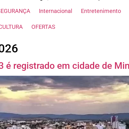
SEGURANÇA
Internacional
Entretenimento
CULTURA
OFERTAS
2026
 é registrado em cidade de Min