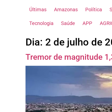
Últimas
Amazonas
Política
Tecnologia
Saúde
APP
AGRI
Dia:
2 de julho de 
Tremor de magnitude 1,3