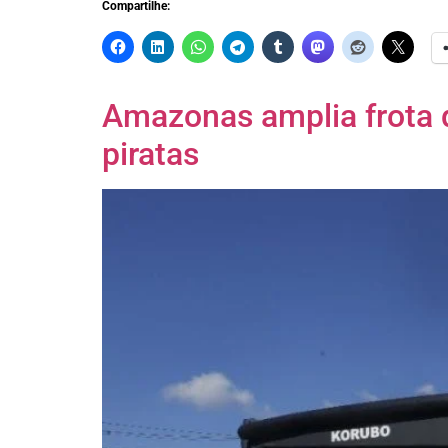
Compartilhe:
Amazonas amplia frota d
piratas