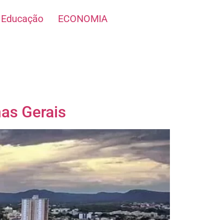
Educação
ECONOMIA
as Gerais