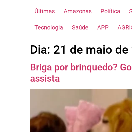
Últimas
Amazonas
Política
Tecnologia
Saúde
APP
AGRI
Dia:
21 de maio de
Briga por brinquedo? Gol
assista