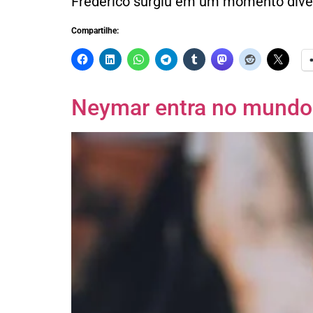
Frederico surgiu em um momento divert
Compartilhe:
Neymar entra no mundo d