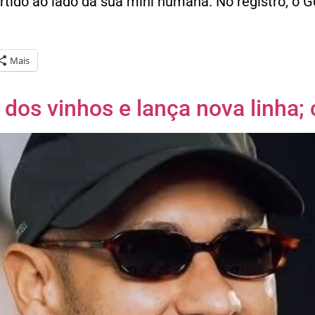
ido ao lado da sua mini humana. No registro, o Go
Mais
os vinhos e lança nova linha; 