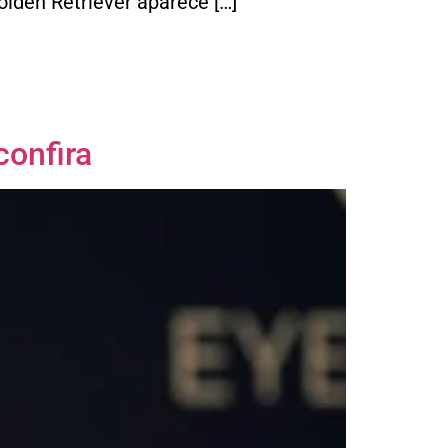
lden Retriever aparece […]
confira